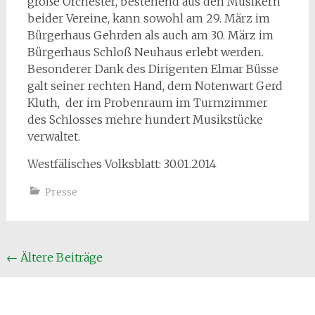
große Orchester, bestehend aus den Musikern
beider Vereine, kann sowohl am 29. März im
Bürgerhaus Gehrden als auch am 30. März im
Bürgerhaus Schloß Neuhaus erlebt werden.
Besonderer Dank des Dirigenten Elmar Büsse
galt seiner rechten Hand, dem Notenwart Gerd
Kluth, der im Probenraum im Turmzimmer
des Schlosses mehre hundert Musikstücke
verwaltet.
Westfälisches Volksblatt: 30.01.2014
Presse
Beitragsnavigation
←
Ältere Beiträge